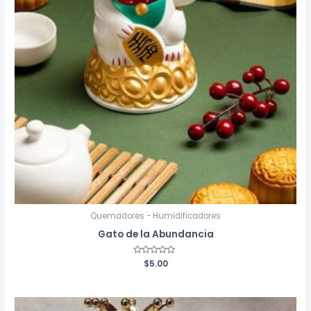
Quemadores - Humidificadores
Gato de la Abundancia
Valorado
$
5.00
con
0
de
5