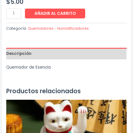
$
5.00
Quemador
AÑADIR AL CARRITO
de
Esencia
Categoría:
Quemadores - Humidificadores
cantidad
Descripción
Quemador de Esencia
Productos relacionados