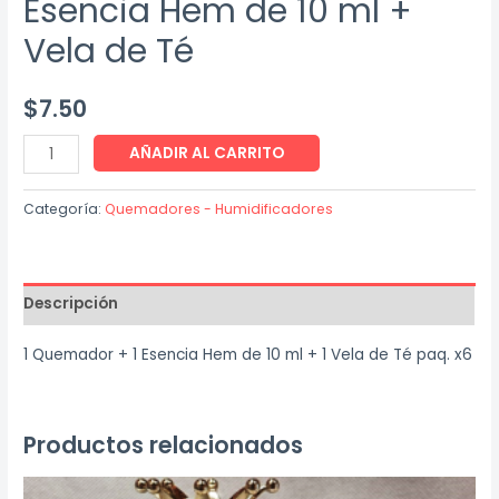
Esencia Hem de 10 ml +
Vela de Té
$
7.50
Combo
AÑADIR AL CARRITO
Quemador
+
Categoría:
Quemadores - Humidificadores
Esencia
Hem
de
Descripción
10
ml
1 Quemador + 1 Esencia Hem de 10 ml + 1 Vela de Té paq. x6
+
Vela
de
Productos relacionados
Té
cantidad