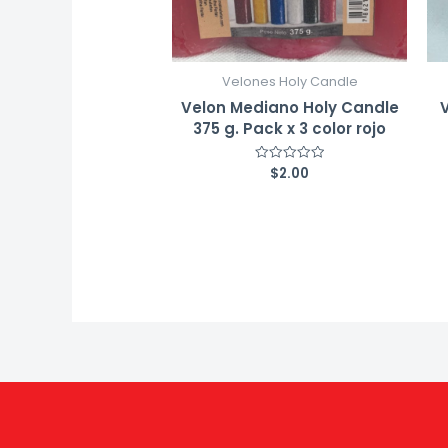
Velones Holy Candle
Velon Mediano Holy Candle
375 g. Pack x 3 color rojo
$
2.00
Valorado
con
0
de
5