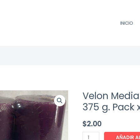
INICIO
Velon Media
375 g. Pack x
$
2.00
Velon
AÑADIR A