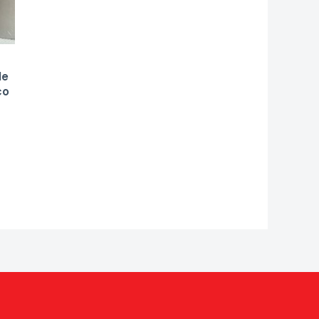
le
co