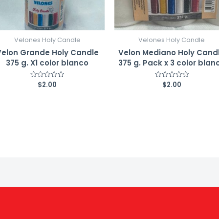
Velones Holy Candle
Velones Holy Candle
Velon Grande Holy Candle
Velon Mediano Holy Cand
375 g. X1 color blanco
375 g. Pack x 3 color blan
$
2.00
$
2.00
Valorado
Valorado
con
con
0
0
de
de
5
5