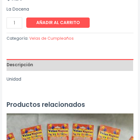
La Docena
Vela
AÑADIR AL CARRITO
Letras
Happy
Categoría:
Velas de Cumpleaños
Birthday
cantidad
Descripción
Unidad
Productos relacionados