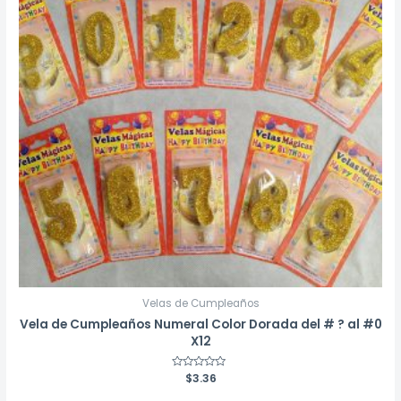
Velas de Cumpleaños
Vela de Cumpleaños Numeral Color Dorada del # ? al #0
X12
Valorado
$
3.36
con
0