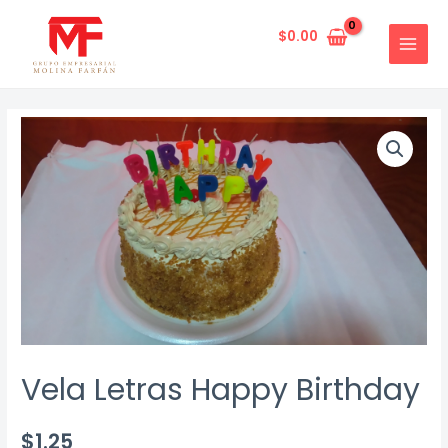
Ir
al
$
0.00
MAIN
contenido
MENU
Vela Letras Happy Birthday
$
1.25