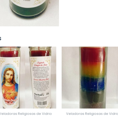
verde,
naranja,
lila,
rosado.
cantidad
s
Veladoras Religiosas de Vidrio
Veladoras Religiosas de Vidri