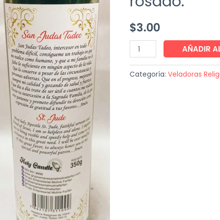
rosado.
$
3.00
Veladora
AÑADIR A
Religiosa
Holy
Categoría:
Veladoras Relig
Candle
350
g.
San
Judas
Tadeo
color
blanco,
amarillo,
azul,
rojo,