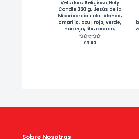
Veladora Religiosa Holy
Candle 350 g. Jesús de la
Misericordia color blanco,
amarillo, azul, rojo, verde,
b
naranja, lila, rosado.
v
$
3.00
Valorado
con
0
de
5
Sobre Nosotros