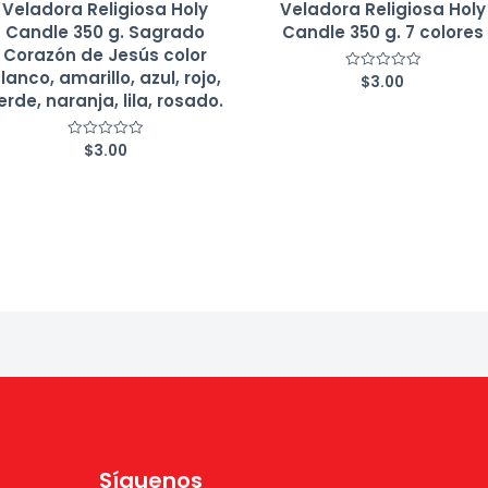
Veladora Religiosa Holy
Veladora Religiosa Holy
Candle 350 g. Sagrado
Candle 350 g. 7 colores
Corazón de Jesús color
lanco, amarillo, azul, rojo,
$
3.00
Valorado
con
erde, naranja, lila, rosado.
0
de
5
$
3.00
Valorado
con
0
de
5
Síguenos